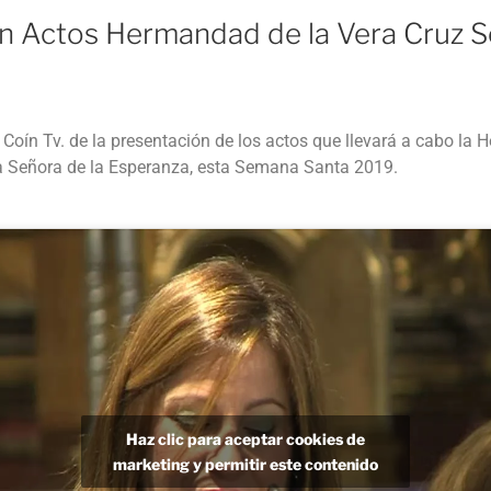
Li
n Actos Hermandad de la Vera Cruz 
n
k
Coín Tv. de la presentación de los actos que llevará a cabo la 
a Señora de la Esperanza, esta Semana Santa 2019.
Haz clic para aceptar cookies de
marketing y permitir este contenido