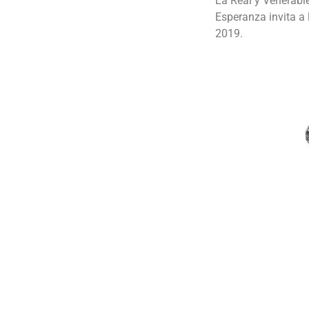
La Real y Venerabl
k
Esperanza invita a 
2019.