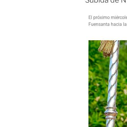
o
p
o
p
El próximo miércole
k
Fuensanta hacia la