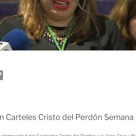
W
C
o
p
y
Li
n Carteles Cristo del Perdón Semana
n
k