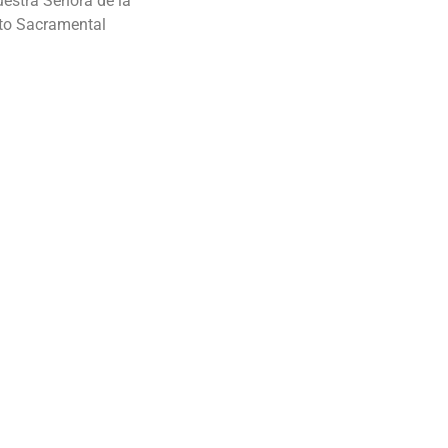
uestra Señora de la
uto Sacramental