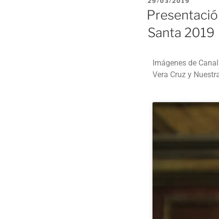
29/03/2019
b
A
Presentació
o
p
Santa 2019
o
p
k
Imágenes de Canal 
Vera Cruz y Nuestr