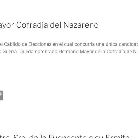
or Cofradía del Nazareno
el Cabildo de Elecciones en el cual concurria una única candid
os Guerra. Queda nombrado Hermano Mayor de la Cofradía de N
W
C
o
p
y
Li
ra. Sra. de la Fuensanta a su Ermita