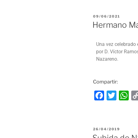
09/06/2021
Hermano May
Una vez celebrado 
por D. Víctor Ram
Nazareno.
Compartir:
F
T
a
w
h
c
itt
at
e
er
s
26/04/2019
b
A
Subida de Nt