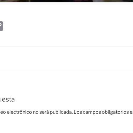
W
C
o
p
y
Li
n
k
uesta
reo electrónico no será publicada.
Los campos obligatorios 