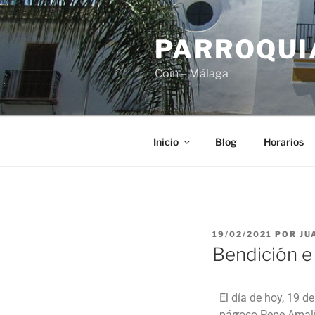
PARROQUIA
Coín – Málaga
Inicio
Blog
Horarios
19/02/2021
POR
JU
Bendición e
El día de hoy, 19 
párroco Pepe Amalio