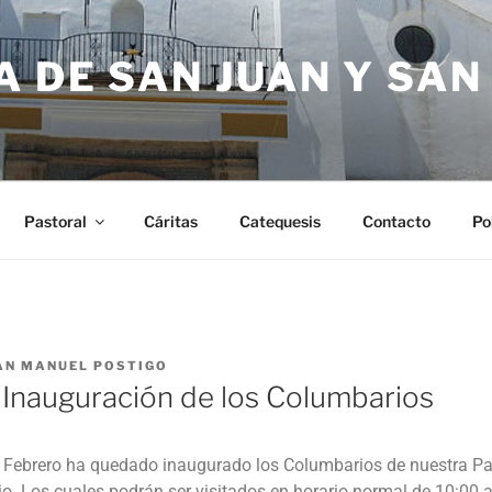
 DE SAN JUAN Y SA
Pastoral
Cáritas
Catequesis
Contacto
Po
AN MANUEL POSTIGO
 Inauguración de los Columbarios
de Febrero ha quedado inaugurado los Columbarios de nuestra Pa
. Los cuales podrán ser visitados en horario normal de 10:00 a