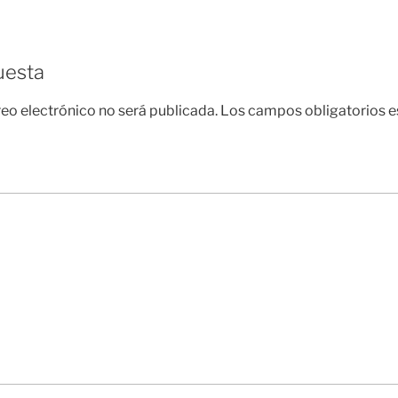
k
uesta
reo electrónico no será publicada.
Los campos obligatorios 