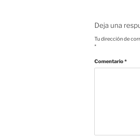
o
p
k
Deja una resp
Tu dirección de cor
*
Comentario
*